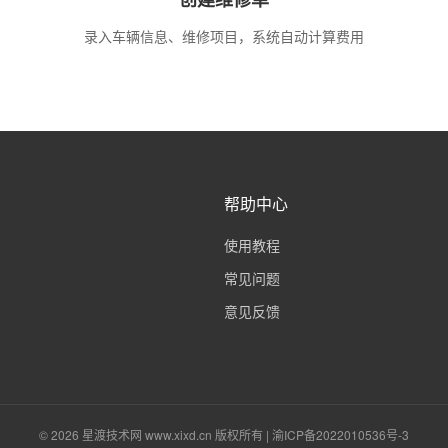
录入车辆信息、维修项目，系统自动计算费用
帮助中心
使用教程
常见问题
意见反馈
© 2026 星渡技术网 www.xixd.cn 版权所有 | 渝ICP备2022010536号-3