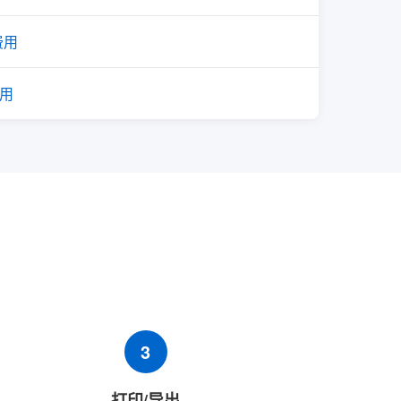
费用
使用
3
打印/导出